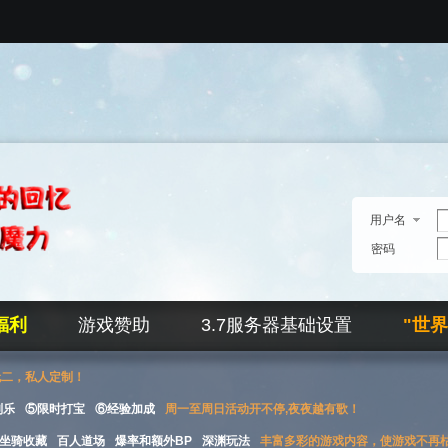
用户名
密码
福利
游戏赞助
3.7服务器基础设置
"世
无二，私人定制！
刮乐
⑤限时打宝
⑥经验加成
周一至周日活动开不停,夜夜越有歌！
坐骑收藏
百人道场
爆率和额外BP
深渊玩法
丰富多彩的游戏内容，使游戏不再