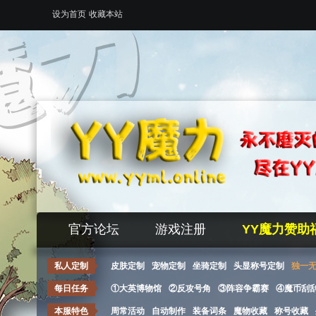
设为首页
收藏本站
官方论坛
游戏注册
YY魔力赞助
私人定制
皮肤定制
宠物定制
坐骑定制
头显称号定制
独一
每日任务
①大英博物馆
②反攻号角
③阵容争霸赛
④魔币刮
本服特色
周常活动
自动制作
装备词条
魔物收藏
称号收藏