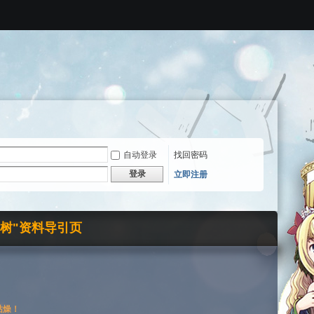
自动登录
找回密码
登录
立即注册
界树"资料导引页
枯燥！