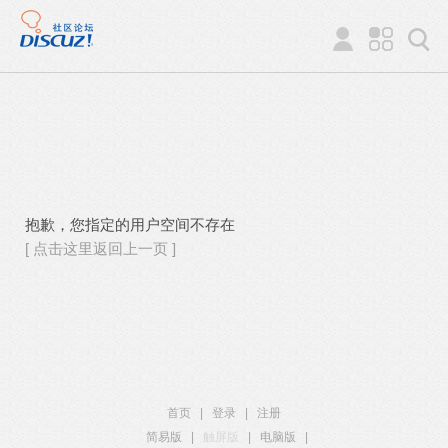
抱歉，您指定的用户空间不存在
[ 点击这里返回上一页 ]
首页
|
登录
|
注册
简易版
|
触屏版
|
电脑版
|