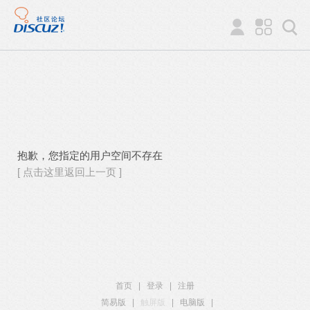
抱歉，您指定的用户空间不存在
[ 点击这里返回上一页 ]
首页
|
登录
|
注册
简易版
|
触屏版
|
电脑版
|