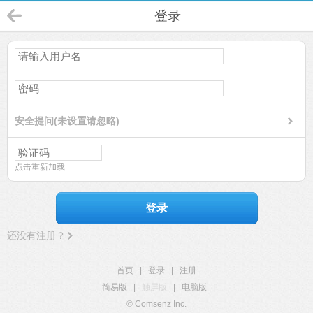
登录
安全提问(未设置请忽略)
点击重新加载
登录
还没有注册？
首页
|
登录
|
注册
简易版
|
触屏版
|
电脑版
|
© Comsenz Inc.