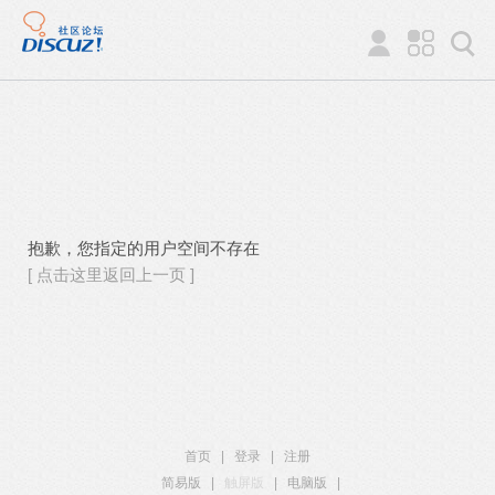
抱歉，您指定的用户空间不存在
[ 点击这里返回上一页 ]
首页
|
登录
|
注册
简易版
|
触屏版
|
电脑版
|