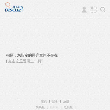
抱歉，您指定的用户空间不存在
[ 点击这里返回上一页 ]
首页
|
登录
|
注册
简易版
|
触屏版
|
电脑版
|