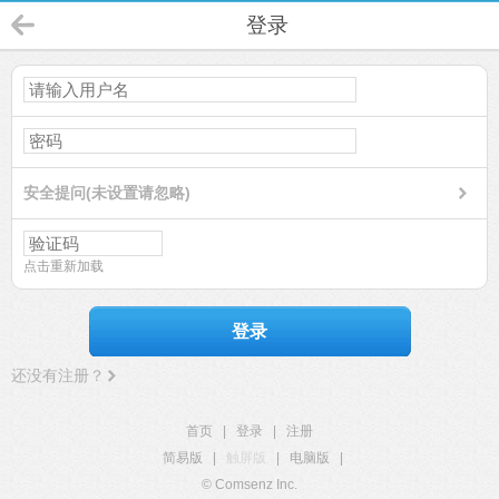
登录
安全提问(未设置请忽略)
点击重新加载
登录
还没有注册？
首页
|
登录
|
注册
简易版
|
触屏版
|
电脑版
|
© Comsenz Inc.