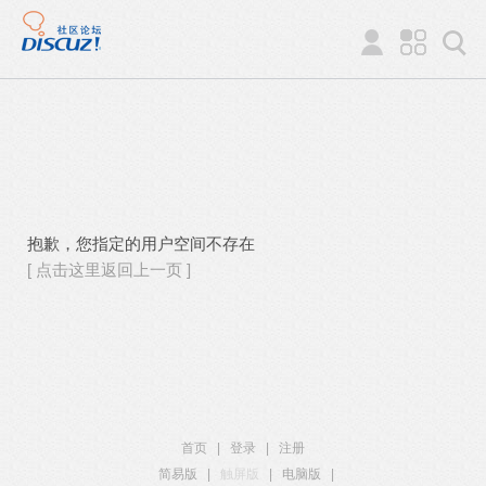
抱歉，您指定的用户空间不存在
[ 点击这里返回上一页 ]
首页
|
登录
|
注册
简易版
|
触屏版
|
电脑版
|