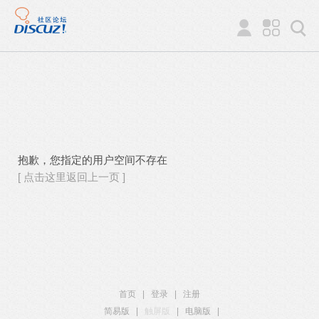
抱歉，您指定的用户空间不存在
[ 点击这里返回上一页 ]
首页
|
登录
|
注册
简易版
|
触屏版
|
电脑版
|