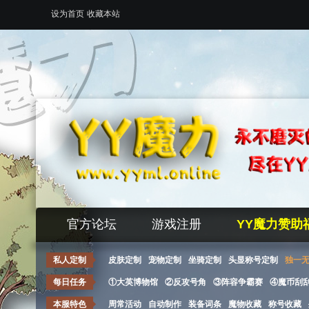
设为首页
收藏本站
官方论坛
游戏注册
YY魔力赞助
私人定制
皮肤定制
宠物定制
坐骑定制
头显称号定制
独一
每日任务
①大英博物馆
②反攻号角
③阵容争霸赛
④魔币刮
本服特色
周常活动
自动制作
装备词条
魔物收藏
称号收藏