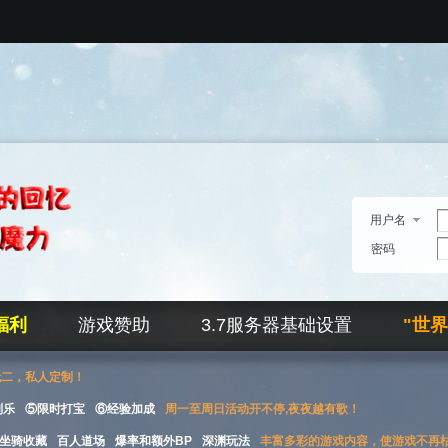
用户名
密码
福利
游戏赞助
3.7服务器基础设置
"世
无二，私人定制！
刮乐
⑤限时打宝
⑥经验加成
周一至周日活动开不停,夜夜越有歌！
坐骑收藏
百人道场
爆率和额外BP
深渊玩法
丰富多彩的游戏内容，使游戏不再