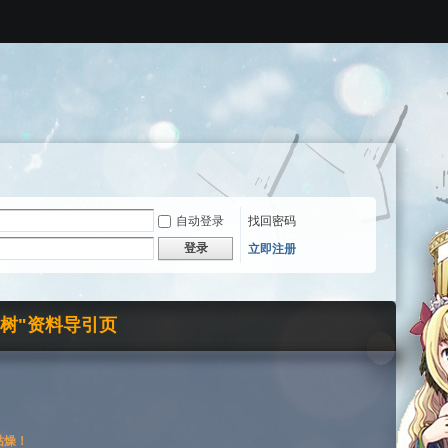
自动登录
找回密码
登录
立即注册
界树"资料导引页
枯燥！