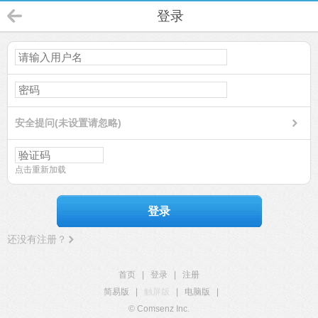
登录
安全提问(未设置请忽略)
点击重新加载
登录
还没有注册？
首页
|
登录
|
注册
简易版
|
触屏版
|
电脑版
|
© Comsenz Inc.