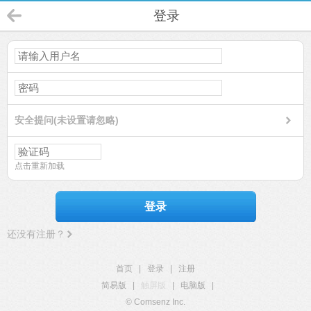
登录
安全提问(未设置请忽略)
点击重新加载
登录
还没有注册？
首页
|
登录
|
注册
简易版
|
触屏版
|
电脑版
|
© Comsenz Inc.