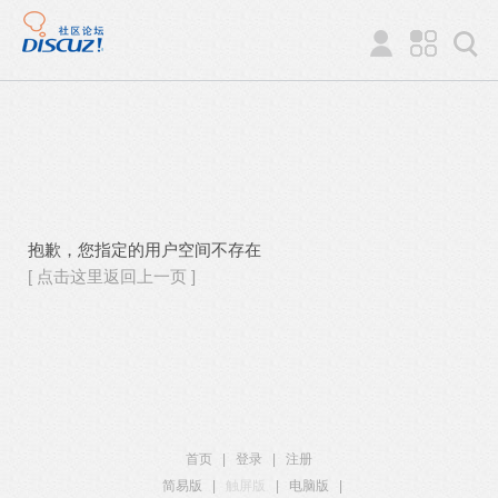
抱歉，您指定的用户空间不存在
[ 点击这里返回上一页 ]
首页
|
登录
|
注册
简易版
|
触屏版
|
电脑版
|