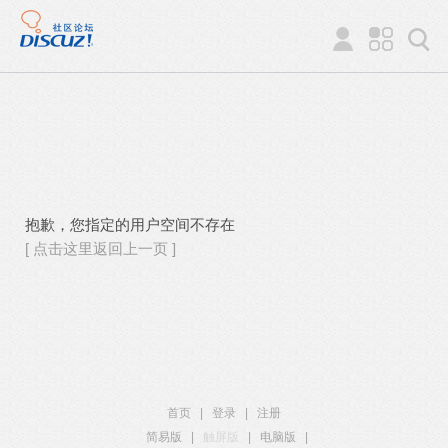
抱歉，您指定的用户空间不存在
[ 点击这里返回上一页 ]
首页
|
登录
|
注册
简易版
|
触屏版
|
电脑版
|