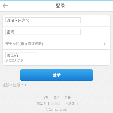
登录
安全提问(未设置请忽略)
点击重新加载
登录
还没有注册？
首页
|
登录
|
注册
简易版
|
触屏版
|
电脑版
|
© Comsenz Inc.