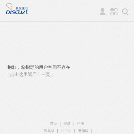
抱歉，您指定的用户空间不存在
[ 点击这里返回上一页 ]
首页
|
登录
|
注册
简易版
|
触屏版
|
电脑版
|