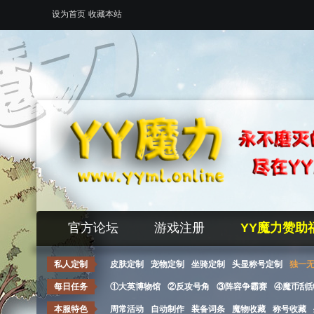
设为首页
收藏本站
官方论坛
游戏注册
YY魔力赞助
私人定制
皮肤定制
宠物定制
坐骑定制
头显称号定制
独一
每日任务
①大英博物馆
②反攻号角
③阵容争霸赛
④魔币刮
本服特色
周常活动
自动制作
装备词条
魔物收藏
称号收藏