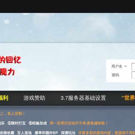
用户名
密码
福利
游戏赞助
3.7服务器基础设置
"世
无二，私人定制！
刮乐
⑤限时打宝
⑥经验加成
周一至周日活动开不停,夜夜越有歌！
坐骑收藏
百人道场
爆率和额外BP
深渊玩法
丰富多彩的游戏内容，使游戏不再