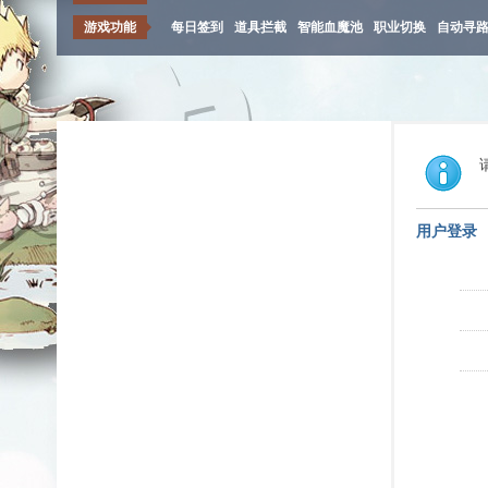
游戏功能
每日签到
道具拦截
智能血魔池
职业切换
自动寻
用户登录