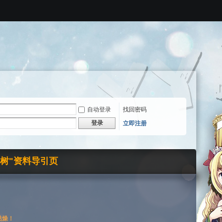
自动登录
找回密码
登录
立即注册
界树"资料导引页
枯燥！