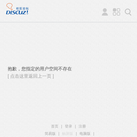
抱歉，您指定的用户空间不存在
[ 点击这里返回上一页 ]
首页
|
登录
|
注册
简易版
|
触屏版
|
电脑版
|