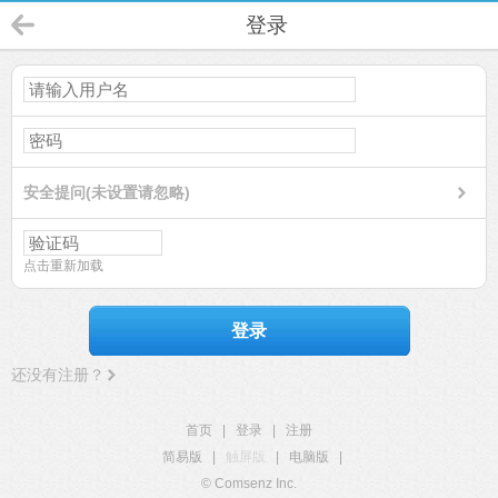
登录
安全提问(未设置请忽略)
点击重新加载
登录
还没有注册？
首页
|
登录
|
注册
简易版
|
触屏版
|
电脑版
|
© Comsenz Inc.