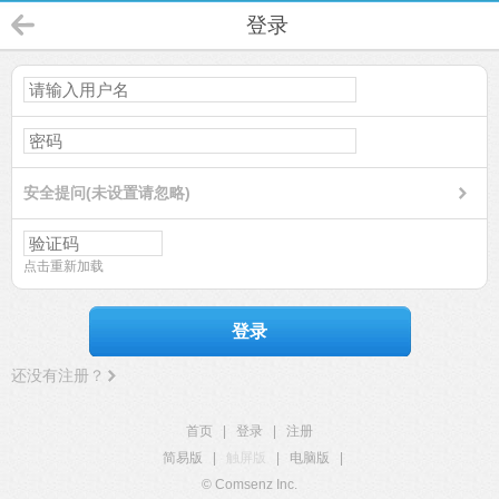
登录
安全提问(未设置请忽略)
点击重新加载
登录
还没有注册？
首页
|
登录
|
注册
简易版
|
触屏版
|
电脑版
|
© Comsenz Inc.