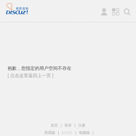
抱歉，您指定的用户空间不存在
[ 点击这里返回上一页 ]
首页
|
登录
|
注册
简易版
|
触屏版
|
电脑版
|