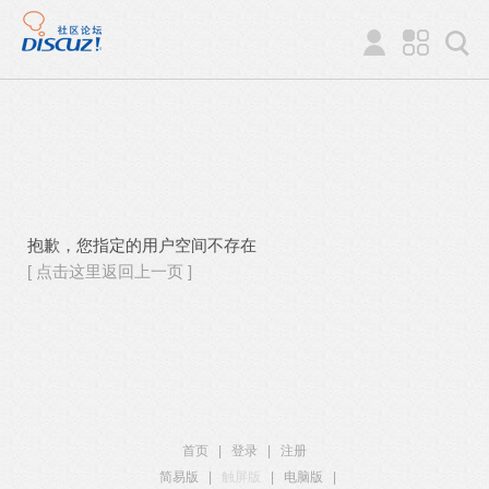
抱歉，您指定的用户空间不存在
[ 点击这里返回上一页 ]
首页
|
登录
|
注册
简易版
|
触屏版
|
电脑版
|