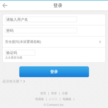
登录
安全提问(未设置请忽略)
点击重新加载
登录
还没有注册？
首页
|
登录
|
注册
简易版
|
触屏版
|
电脑版
|
© Comsenz Inc.