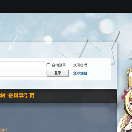
自动登录
找回密码
登录
立即注册
界树"资料导引页
枯燥！