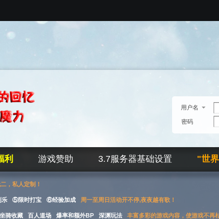
用户名
密码
福利
游戏赞助
3.7服务器基础设置
"世
无二，私人定制！
刮乐
⑤限时打宝
⑥经验加成
周一至周日活动开不停,夜夜越有歌！
坐骑收藏
百人道场
爆率和额外BP
深渊玩法
丰富多彩的游戏内容，使游戏不再