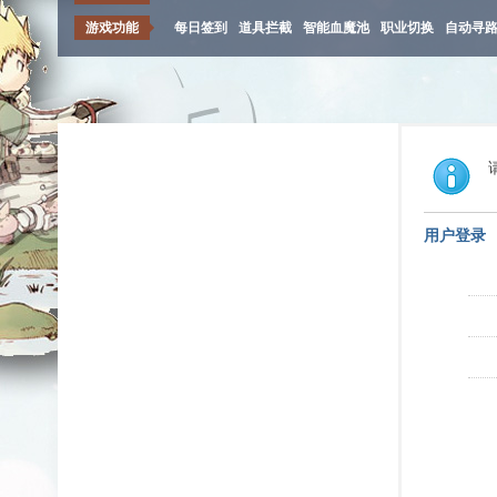
游戏功能
每日签到
道具拦截
智能血魔池
职业切换
自动寻
用户登录