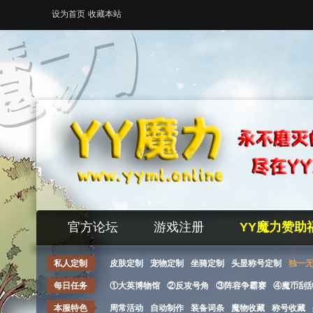
设为首页
收藏本站
官方论坛
游戏注册
YY魔力赞助
私人定制
皮肤定制
宠物定制
坐骑定制
头显称号定制
独一
每日任务
①大英博物馆
②反攻号角
③阵容争霸赛
④魔币刮
本服特色
周常活动
自动制作
装备词条
魔物收藏
称号收藏