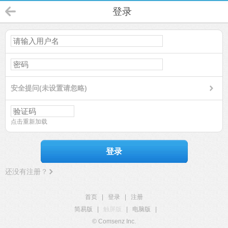
登录
安全提问(未设置请忽略)
点击重新加载
登录
还没有注册？
首页
|
登录
|
注册
简易版
|
触屏版
|
电脑版
|
© Comsenz Inc.