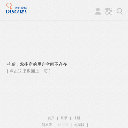
抱歉，您指定的用户空间不存在
[ 点击这里返回上一页 ]
首页
|
登录
|
注册
简易版
|
触屏版
|
电脑版
|