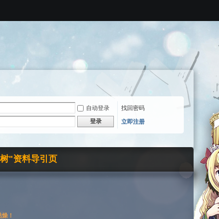
自动登录
找回密码
登录
立即注册
界树"资料导引页
枯燥！