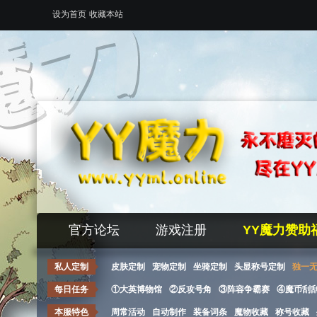
设为首页
收藏本站
官方论坛
游戏注册
YY魔力赞助
私人定制
皮肤定制
宠物定制
坐骑定制
头显称号定制
独一
每日任务
①大英博物馆
②反攻号角
③阵容争霸赛
④魔币刮
本服特色
周常活动
自动制作
装备词条
魔物收藏
称号收藏