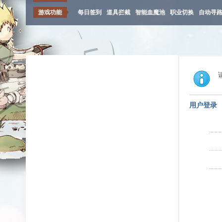
游戏功能
每日签到
道具拦截
智能血魔池
职业切换
自动寻
用户登录