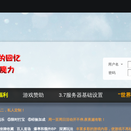
用户名
密码
福利
游戏赞助
3.7服务器基础设置
"世
无二，私人定制！
刮乐
⑤限时打宝
⑥经验加成
周一至周日活动开不停,夜夜越有歌！
坐骑收藏
百人道场
爆率和额外BP
深渊玩法
丰富多彩的游戏内容，使游戏不再