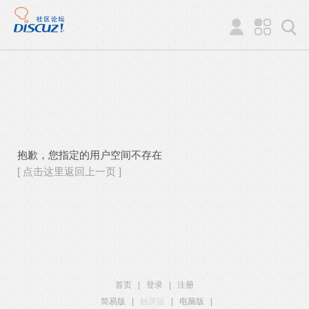
抱歉，您指定的用户空间不存在
[ 点击这里返回上一页 ]
首页
|
登录
|
注册
简易版
|
触屏版
|
电脑版
|