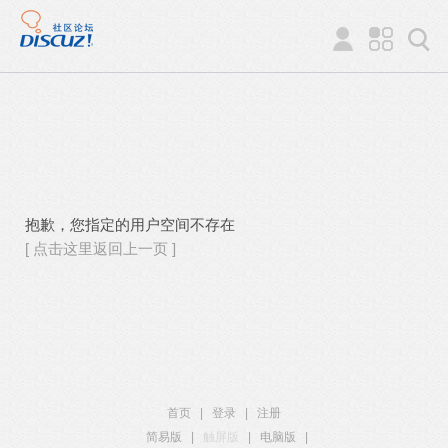
抱歉，您指定的用户空间不存在
[ 点击这里返回上一页 ]
首页
|
登录
|
注册
简易版
|
触屏版
|
电脑版
|