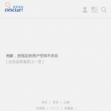
抱歉，您指定的用户空间不存在
[ 点击这里返回上一页 ]
首页
|
登录
|
注册
简易版
|
触屏版
|
电脑版
|