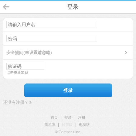
登录
安全提问(未设置请忽略)
点击重新加载
登录
还没有注册？
首页
|
登录
|
注册
简易版
|
触屏版
|
电脑版
|
© Comsenz Inc.