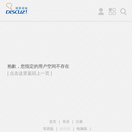
抱歉，您指定的用户空间不存在
[ 点击这里返回上一页 ]
首页
|
登录
|
注册
简易版
|
触屏版
|
电脑版
|