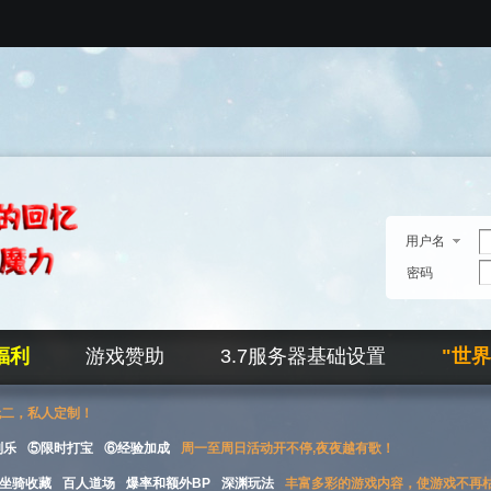
用户名
密码
福利
游戏赞助
3.7服务器基础设置
"世
无二，私人定制！
刮乐
⑤限时打宝
⑥经验加成
周一至周日活动开不停,夜夜越有歌！
坐骑收藏
百人道场
爆率和额外BP
深渊玩法
丰富多彩的游戏内容，使游戏不再