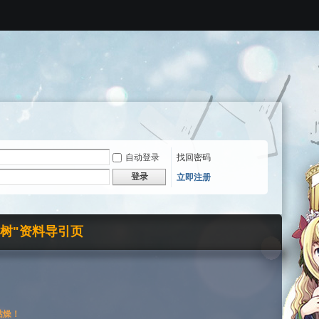
自动登录
找回密码
登录
立即注册
界树"资料导引页
枯燥！