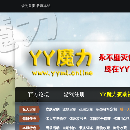
设为首页
收藏本站
官方论坛
游戏注册
YY魔力赞助
私人定制
皮肤定制
宠物定制
坐骑定制
头显称号定制
独一
每日任务
①大英博物馆
②反攻号角
③阵容争霸赛
④魔币刮
本服特色
周常活动
自动制作
装备词条
魔物收藏
称号收藏