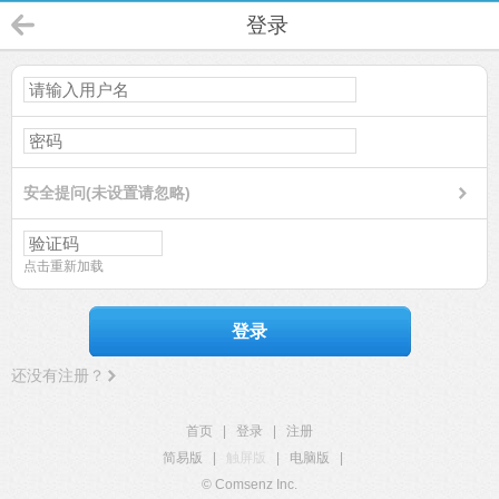
登录
安全提问(未设置请忽略)
点击重新加载
登录
还没有注册？
首页
|
登录
|
注册
简易版
|
触屏版
|
电脑版
|
© Comsenz Inc.