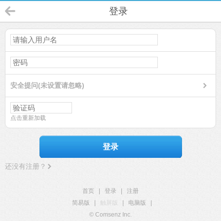
登录
安全提问(未设置请忽略)
点击重新加载
登录
还没有注册？
首页
|
登录
|
注册
简易版
|
触屏版
|
电脑版
|
© Comsenz Inc.