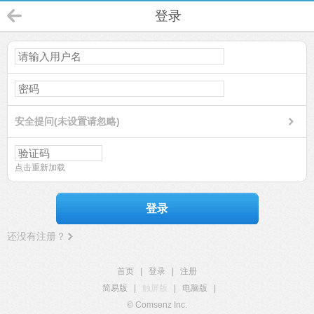
登录
安全提问(未设置请忽略)
点击重新加载
登录
还没有注册？
首页
|
登录
|
注册
简易版
|
触屏版
|
电脑版
|
© Comsenz Inc.