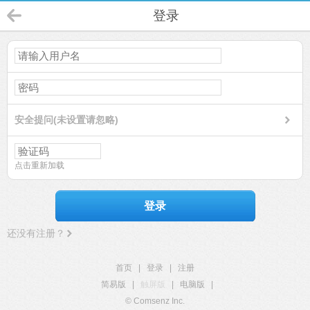
登录
安全提问(未设置请忽略)
点击重新加载
登录
还没有注册？
首页
|
登录
|
注册
简易版
|
触屏版
|
电脑版
|
© Comsenz Inc.