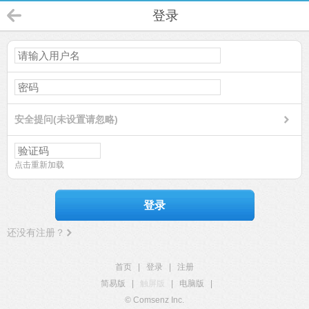
登录
安全提问(未设置请忽略)
点击重新加载
登录
还没有注册？
首页
|
登录
|
注册
简易版
|
触屏版
|
电脑版
|
© Comsenz Inc.