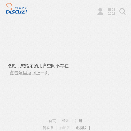
抱歉，您指定的用户空间不存在
[ 点击这里返回上一页 ]
首页
|
登录
|
注册
简易版
|
触屏版
|
电脑版
|