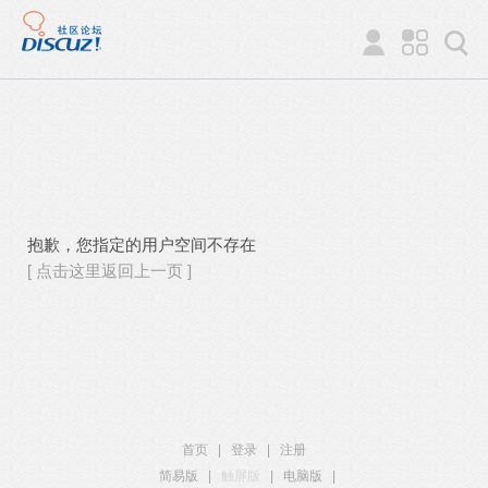
抱歉，您指定的用户空间不存在
[ 点击这里返回上一页 ]
首页
|
登录
|
注册
简易版
|
触屏版
|
电脑版
|