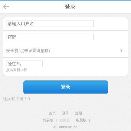
登录
安全提问(未设置请忽略)
点击重新加载
登录
还没有注册？
首页
|
登录
|
注册
简易版
|
触屏版
|
电脑版
|
© Comsenz Inc.