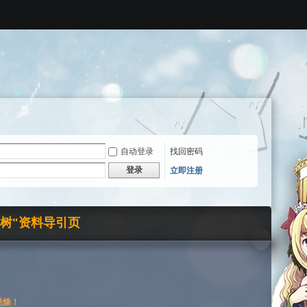
自动登录
找回密码
登录
立即注册
界树"资料导引页
枯燥！