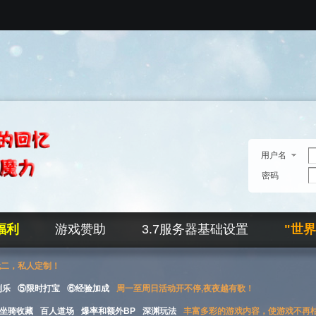
用户名
密码
福利
游戏赞助
3.7服务器基础设置
"世
无二，私人定制！
刮乐
⑤限时打宝
⑥经验加成
周一至周日活动开不停,夜夜越有歌！
坐骑收藏
百人道场
爆率和额外BP
深渊玩法
丰富多彩的游戏内容，使游戏不再