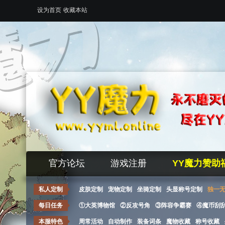
设为首页
收藏本站
官方论坛
游戏注册
YY魔力赞助
私人定制
皮肤定制
宠物定制
坐骑定制
头显称号定制
独一
每日任务
①大英博物馆
②反攻号角
③阵容争霸赛
④魔币刮
本服特色
周常活动
自动制作
装备词条
魔物收藏
称号收藏