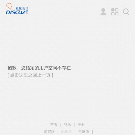
抱歉，您指定的用户空间不存在
[ 点击这里返回上一页 ]
首页
|
登录
|
注册
简易版
|
触屏版
|
电脑版
|