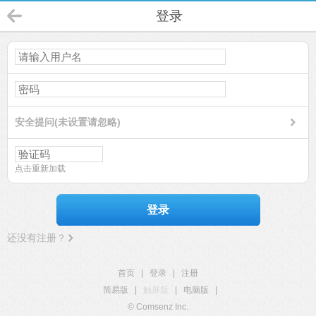
登录
安全提问(未设置请忽略)
点击重新加载
登录
还没有注册？
首页
|
登录
|
注册
简易版
|
触屏版
|
电脑版
|
© Comsenz Inc.