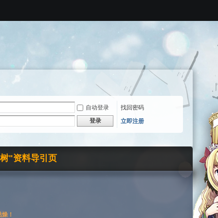
自动登录
找回密码
登录
立即注册
界树"资料导引页
枯燥！