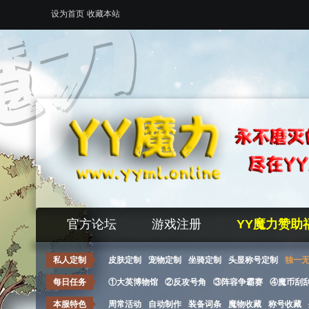
设为首页
收藏本站
官方论坛
游戏注册
YY魔力赞助
私人定制
皮肤定制
宠物定制
坐骑定制
头显称号定制
独一
每日任务
①大英博物馆
②反攻号角
③阵容争霸赛
④魔币刮
本服特色
周常活动
自动制作
装备词条
魔物收藏
称号收藏