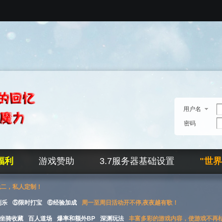
用户名
密码
福利
游戏赞助
3.7服务器基础设置
"世
无二，私人定制！
刮乐
⑤限时打宝
⑥经验加成
周一至周日活动开不停,夜夜越有歌！
坐骑收藏
百人道场
爆率和额外BP
深渊玩法
丰富多彩的游戏内容，使游戏不再