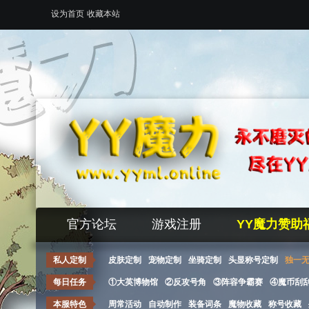
设为首页
收藏本站
官方论坛
游戏注册
YY魔力赞助
私人定制
皮肤定制
宠物定制
坐骑定制
头显称号定制
独一
每日任务
①大英博物馆
②反攻号角
③阵容争霸赛
④魔币刮
本服特色
周常活动
自动制作
装备词条
魔物收藏
称号收藏