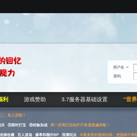
用户名
密码
福利
游戏赞助
3.7服务器基础设置
"世
无二，私人定制！
刮乐
⑤限时打宝
⑥经验加成
周一至周日活动开不停,夜夜越有歌！
坐骑收藏
百人道场
爆率和额外BP
深渊玩法
丰富多彩的游戏内容，使游戏不再