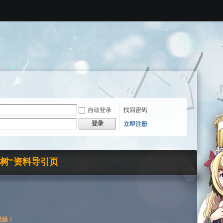
自动登录
找回密码
登录
立即注册
界树"资料导引页
枯燥！