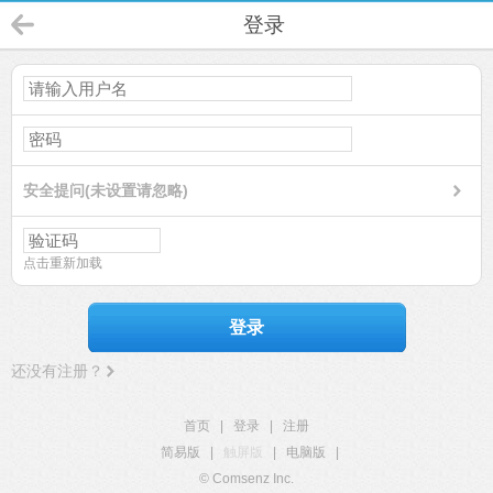
登录
安全提问(未设置请忽略)
点击重新加载
登录
还没有注册？
首页
|
登录
|
注册
简易版
|
触屏版
|
电脑版
|
© Comsenz Inc.