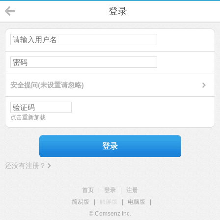
登录
安全提问(未设置请忽略)
点击重新加载
登录
还没有注册？
首页
|
登录
|
注册
简易版
|
触屏版
|
电脑版
|
© Comsenz Inc.