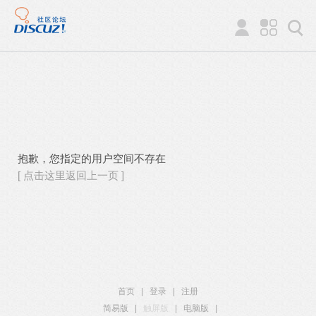
抱歉，您指定的用户空间不存在
[ 点击这里返回上一页 ]
首页
|
登录
|
注册
简易版
|
触屏版
|
电脑版
|