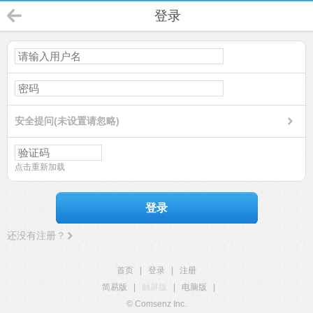
登录
安全提问(未设置请忽略)
点击重新加载
登录
还没有注册？
首页
|
登录
|
注册
简易版
|
触屏版
|
电脑版
|
© Comsenz Inc.